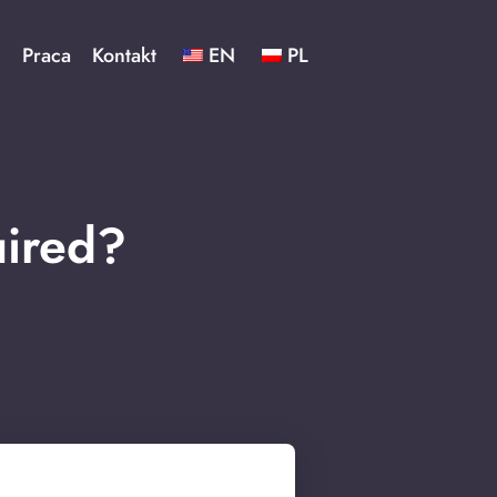
ć
Praca
Kontakt
EN
PL
uired?