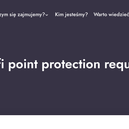
zym się zajmujemy?
Kim jesteśmy?
Warto wiedzie
-fi point protection req