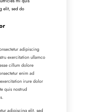
ltricies mi quis
g elit, sed do
or
consectetur adipiscing
stru exercitation ullamco
t esse cillum dolore
Consectetur enim ad
exercitation irure dolor
te quis nostrud
s.
ur adipiscing elit, sed