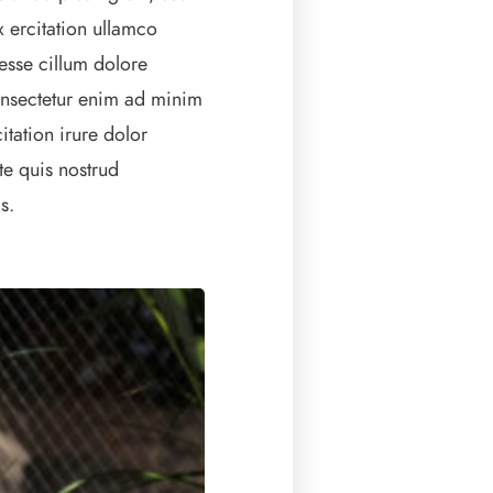
 ercitation ullamco
t esse cillum dolore
Consectetur enim ad minim
itation irure dolor
te quis nostrud
s.