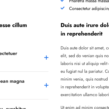
Pharetra massa massau
Consectetur adipiscin
 esse cillum
Duis aute irure dol
in reprehenderit
Duis aute dolor sit amet, 
ectetuer
elit, sed do venian quis no
laboris nisi ut aliquip veli
eu fugiat nul la pariatur. 
minim venia, quis nostrud 
nean magna
in reprehenderit in volupta
exercitation ullamco labori
Ut enim ad minim consectet
u, curabitur