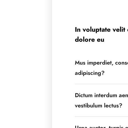
In voluptate velit
dolore eu
Mus imperdiet, cons
adipiscing?
Dictum interdum ae
vestibulum lectus?
Urna auctor, turpis e