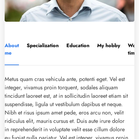
About
Specialization
Education
My hobby
Wor
me
time
Metus quam cras vehicula ante, potenti eget. Vel est
integer, vivamus proin torquent, sodales aliquam
tincidunt laoreet est, at in sollicitudin laoreet etiam sit
suspendisse, ligula ut vestibulum dapibus et neque.
Nibh et risus ipsum amet pede, eros arcu non, velit
ridiculus elit, mauris cursus et. Duis aute irure dolor
in reprehenderit in voluptate velit esse cillum dolore
eu fugiat nulla pariatur. Vel est integer, vivamus proin