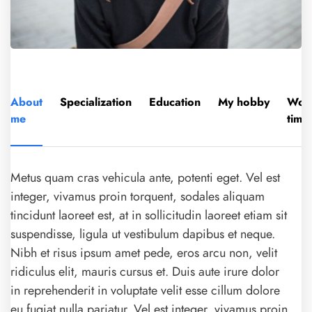
About
Specialization
Education
My hobby
Wor
me
time
Metus quam cras vehicula ante, potenti eget. Vel est
integer, vivamus proin torquent, sodales aliquam
tincidunt laoreet est, at in sollicitudin laoreet etiam sit
suspendisse, ligula ut vestibulum dapibus et neque.
Nibh et risus ipsum amet pede, eros arcu non, velit
ridiculus elit, mauris cursus et. Duis aute irure dolor
in reprehenderit in voluptate velit esse cillum dolore
eu fugiat nulla pariatur. Vel est integer, vivamus proin