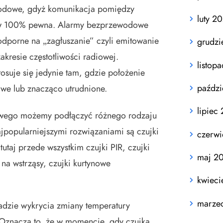
wodowe, gdyż komunikacja pomiędzy
luty 2
t w 100% pewna. Alarmy bezprzewodowe
odporne na „zagłuszanie” czyli emitowanie
grudzi
kresie częstotliwości radiowej.
listop
suje się jedynie tam, gdzie położenie
paździ
we lub znacząco utrudnione.
lipiec
owego możemy podłączyć różnego rodzaju
ajpopularniejszymi rozwiązaniami są czujki
czerw
utaj przede wszystkim czujki PIR, czujki
maj 2
 na wstrząsy, czujki kurtynowe
kwieci
marze
sadzie wykrycia zmiany temperatury
. Oznacza to, że w momencie, gdy czujka