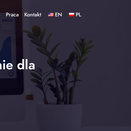
ć
Praca
Kontakt
EN
PL
ie dla