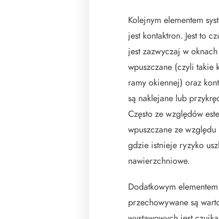
Kolejnym elementem sys
jest kontaktron. Jest to 
jest zazwyczaj w oknach 
wpuszczane (czyli takie 
ramy okiennej) oraz kont
są naklejane lub przykrę
Często ze względów est
wpuszczane ze względu n
gdzie istnieje ryzyko us
nawierzchniowe.
Dodatkowym elementem 
przechowywane są wartoś
wystawowych jest czujka