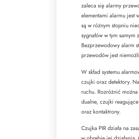
zaleca się alarmy prze
elementami alarmu jes
są w różnym stopniu nie
sygnałów w tym samym za
Bezprzewodowy alarm sto
przewodów jest niemożli
W skład systemu alarm
czujki oraz detektory. N
ruchu. Rozróżnić można t
dualne, czujki reagujące
oraz kontaktrony.
Czujka PIR działa na za
w obrębie jej działania