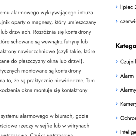
lipiec
temu alarmowego wykrywającego intruza
czerwi
czujnik oparty o magnesy, który umieszczany
lub drzwiach. Rozróżnia się kontaktrony
które schowane są wewnątrz futryny lub
Katego
aktrony nawierzchniowe (czyli takie, które
cane do płaszczyzny okna lub drzwi).
Czujni
etycznych montowane są kontaktrony
Alarm
a to, że są praktycznie niewidoczne. Tam
Alarm
zkodzenia okna montuje się kontaktrony
Kamer
systemu alarmowego w biurach, gdzie
Ochro
ciowe rzeczy w sejfie lub w witrynach
Inteli
 wstrząsowa. Czujka wstrząsowa