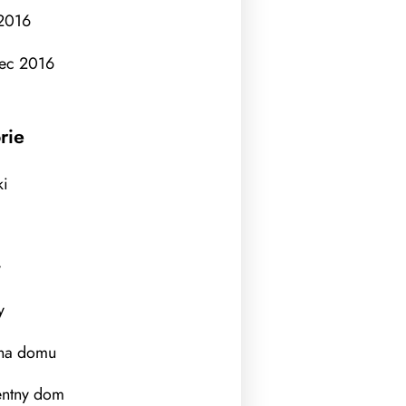
 2016
ec 2016
rie
ki
y
y
na domu
gentny dom