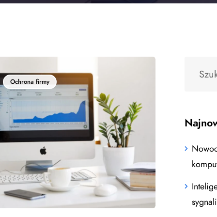
Ochrona firmy
Najnow
Nowocz
kompu
Intelig
sygnal