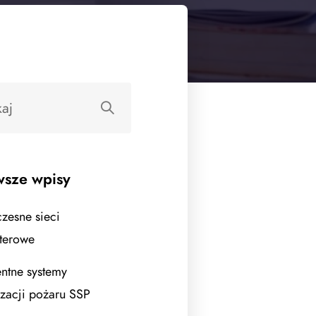
sze wpisy
esne sieci
terowe
entne systemy
izacji pożaru SSP