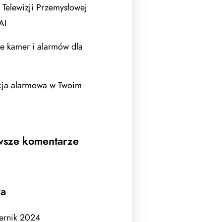
 Telewizji Przemysłowej
AI
e kamer i alarmów dla
acja alarmowa w Twoim
wsze komentarze
wa
ernik 2024