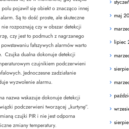
stycze
j polu pojawił się obiekt o znacząco innej
maj 2
alarm. Są to dość proste, ale skuteczne
 nie rozpoznają czy w obszar detekcji
marze
erzę, czy jest to podmuch z nagrzanego
lipiec
c powstawaniu fałszywych alarmów warto
e. Czujka dualna dokonuje detekcji
marze
peraturowym czujnikiem podczerwieni
sierpi
rofalowych. Jednoczesne zadziałanie
uje wyzwolenie alarmu.
marze
paździ
ma nazwa wskazuje dokonuje detekcji
iązki podczerwieni tworzącej „kurtynę”.
wrzesi
mianą czujki PIR i nie jest odporna
sierpi
iczne zmiany temperatury.