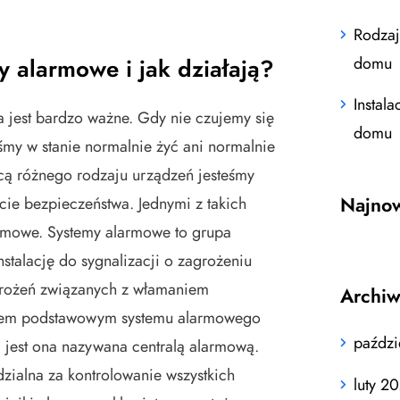
Rodzaj
domu
 alarmowe i jak działają?
Instal
 jest bardzo ważne. Gdy nie czujemy się
domu
eśmy w stanie normalnie żyć ani normalnie
ą różnego rodzaju urządzeń jesteśmy
Najno
cie bezpieczeństwa. Jednymi z takich
armowe. Systemy alarmowe to grupa
nstalację do sygnalizacji o zagrożeniu
rożeń związanych z włamaniem
Archi
tem podstawowym systemu alarmowego
paździ
ej jest ona nazywana centralą alarmową.
dzialna za kontrolowanie wszystkich
luty 2