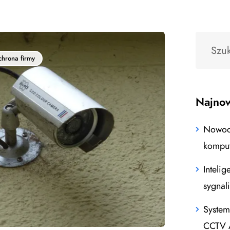
hrona firmy
Najnow
Nowocz
kompu
Intelig
sygnal
System
CCTV 