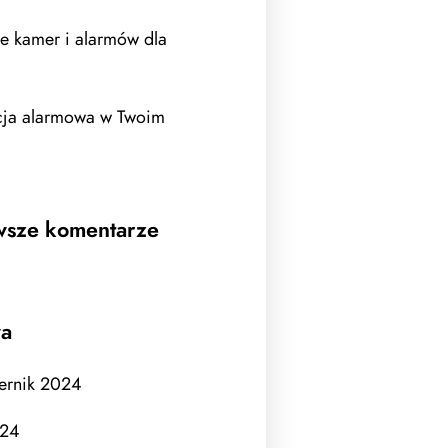
e kamer i alarmów dla
acja alarmowa w Twoim
wsze komentarze
wa
ernik 2024
024