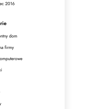
ec 2016
rie
gentny dom
a firmy
komputerowe
ki
y
y