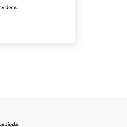
na domu
Lebioda