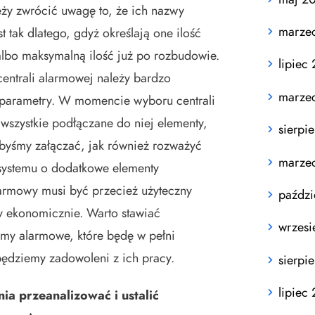
eży zwrócić uwagę to, że ich nazwy
marze
t tak dlatego, gdyż określają one ilość
albo maksymalną ilość już po rozbudowie.
lipiec
ntrali alarmowej należy bardzo
marze
 parametry. W momencie wyboru centrali
wszystkie podłączane do niej elementy,
sierpi
elibyśmy załączać, jak również rozważyć
marze
systemu o dodatkowe elementy
larmowy musi być przecież użyteczny
paździ
y ekonomicznie. Warto stawiać
wrzesi
temy alarmowe, które będę w pełni
będziemy zadowoleni z ich pracy.
sierpi
lipiec
ia przeanalizować i ustalić