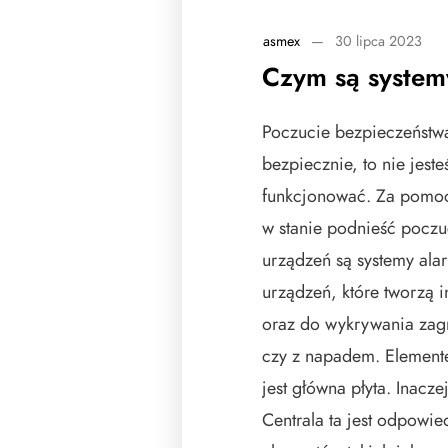
asmex
—
30 lipca 2023
Czym są systemy
Poczucie bezpieczeństwa
bezpiecznie, to nie jest
funkcjonować. Za pomoc
w stanie podnieść poczu
urządzeń są systemy al
urządzeń, które tworzą i
oraz do wykrywania zag
czy z napadem. Elemen
jest główna płyta. Inacz
Centrala ta jest odpowie