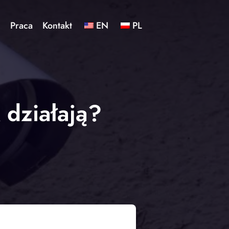
ć
Praca
Kontakt
EN
PL
 działają?