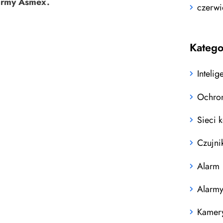
firmy Asmex.
czerwi
Katego
Inteli
Ochron
Sieci 
Czujni
Alarm
Alarm
Kamer