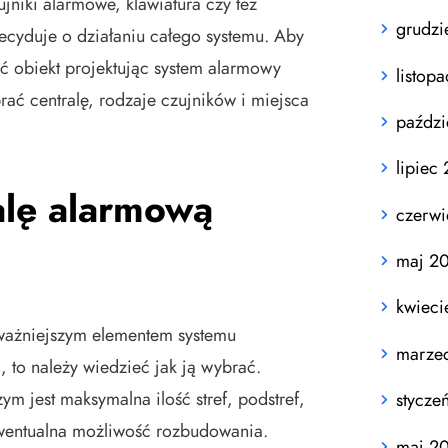
ujniki alarmowe, klawiatura czy też
grudzi
decyduje o działaniu całego systemu. Aby
 obiekt projektując system alarmowy
listop
ać centralę, rodzaje czujników i miejsca
paździ
lipiec
alę alarmową
czerw
maj 2
kwieci
jważniejszym elementem systemu
marze
, to należy wiedzieć jak ją wybrać.
m jest maksymalna ilość stref, podstref,
stycze
ewentualna możliwość rozbudowania.
maj 2