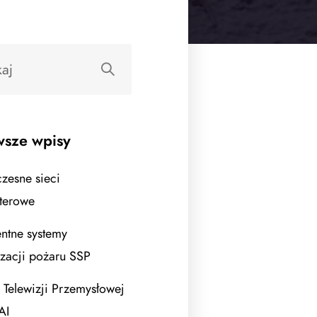
sze wpisy
esne sieci
terowe
entne systemy
izacji pożaru SSP
 Telewizji Przemysłowej
AI