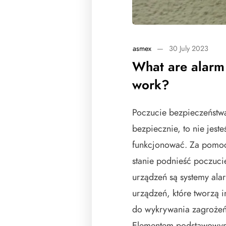
asmex
—
30 July 2023
What are alarm
work?
Poczucie bezpieczeństwa
bezpiecznie, to nie jest
funkcjonować. Za pomoc
stanie podnieść poczuci
urządzeń są systemy al
urządzeń, które tworzą i
do wykrywania zagrożeń
Elementem podstawowym 