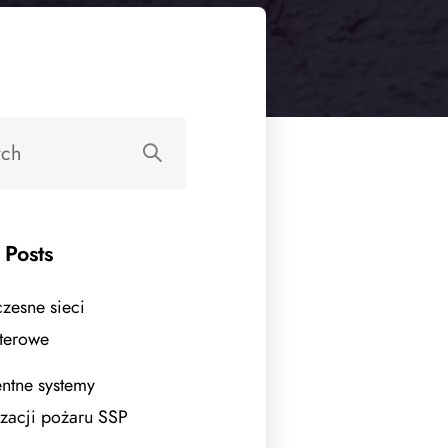
 Posts
esne sieci
terowe
entne systemy
izacji pożaru SSP