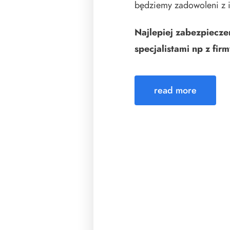
będziemy zadowoleni z i
Najlepiej zabezpieczen
specjalistami np z fir
read more