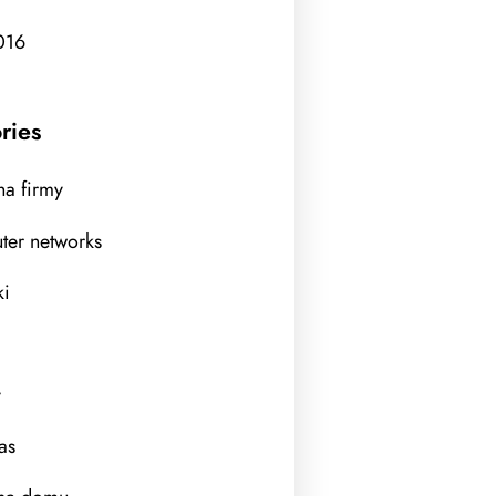
016
ries
a firmy
er networks
ki
y
as