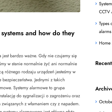
System
CCTV 
Types 
alarms
 systems and how do they
Home a
 jest bardzo ważne. Gdy nie czujemy się
Recen
eśmy w stanie normalnie żyć ani normalnie
ą różnego rodzaju urządzeń jesteśmy w
e bezpieczeństwa. Jednymi z takich
armowe. Systemy alarmowe to grupa
Archiv
nstalację do sygnalizacji o zagrożeniu oraz
Octob
 związanych z włamaniem czy z napadem.
systemu alarmowego jest główna płyta.