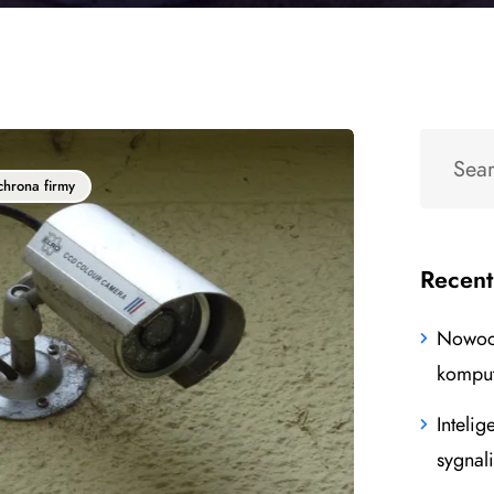
hrona firmy
Recent
Nowocz
kompu
Intelig
sygnal