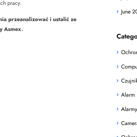
ch pracy.
June 2
ia przeanalizować i ustalić ze
my Asmex.
Catego
Ochron
Comput
Czujni
Alarm
Alarm
Camer