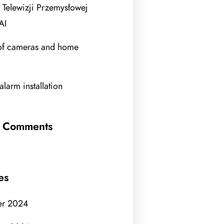
 Telewizji Przemysłowej
AI
of cameras and home
larm installation
t Comments
es
er 2024