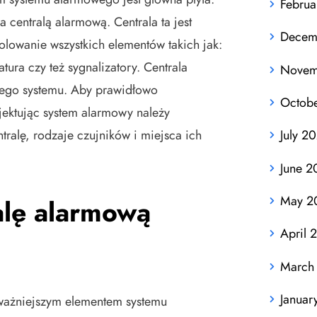
Februa
a centralą alarmową. Centrala ta jest
Decem
olowanie wszystkich elementów takich jak:
tura czy też sygnalizatory. Centrala
Novem
łego systemu. Aby prawidłowo
Octob
jektując system alarmowy należy
ralę, rodzaje czujników i miejsca ich
July 2
June 2
May 2
alę alarmową
April 
March
Januar
jważniejszym elementem systemu