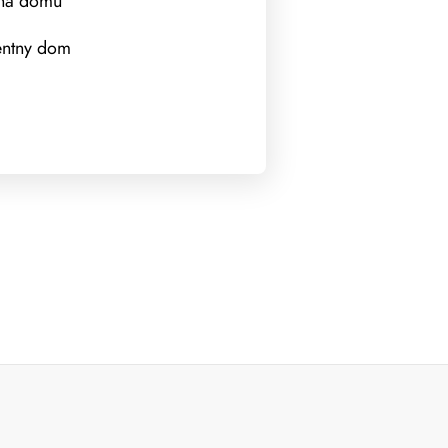
na domu
gentny dom