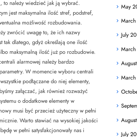
, to należy wiedzieć jak ją wybrać.
May 2
m jest maksymalna ilość stref, podstref,
March
ewentualna możliwość rozbudowania.
eży zwrócić uwagę to, że ich nazwy
July 2
t tak dlatego, gdyż określają one ilość
March
albo maksymalną ilość już po rozbudowie.
ntrali alarmowej należy bardzo
August
 parametry. W momencie wyboru centrali
March
wszystkie podłączane do niej elementy,
elibyśmy załączać, jak również rozważyć
Octob
systemu o dodatkowe elementy w
Septe
rmowy musi być przecież użyteczny w pełni
August
icznie. Warto stawiać na wysokiej jakości
będę w pełni satysfakcjonowały nas i
July 2