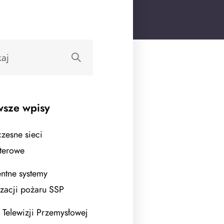
sze wpisy
esne sieci
terowe
entne systemy
izacji pożaru SSP
 Telewizji Przemysłowej