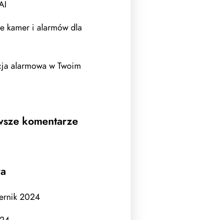
AI
e kamer i alarmów dla
acja alarmowa w Twoim
wsze komentarze
wa
ernik 2024
024