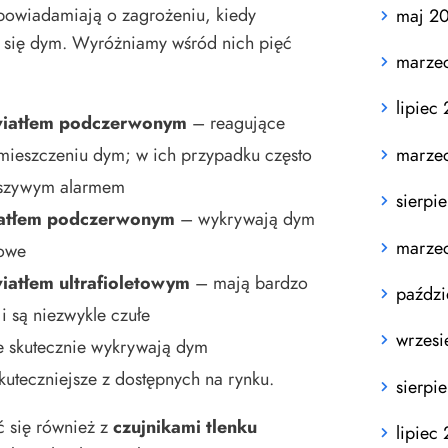
powiadamiają o zagrożeniu, kiedy
maj 2
i się dym. Wyróżniamy wśród nich pięć
marze
lipiec
wiatłem podczerwonym
– reagujące
mieszczeniu dym; w ich przypadku często
marze
łszywym alarmem
sierpi
iatłem podczerwonym
– wykrywają dym
marze
iowe
iatłem ultrafioletowym
– mają bardzo
paździ
i są niezwykle czułe
wrzesi
 skutecznie wykrywają dym
kuteczniejsze z dostępnych na rynku.
sierpi
 się również z
czujnikami tlenku
lipiec