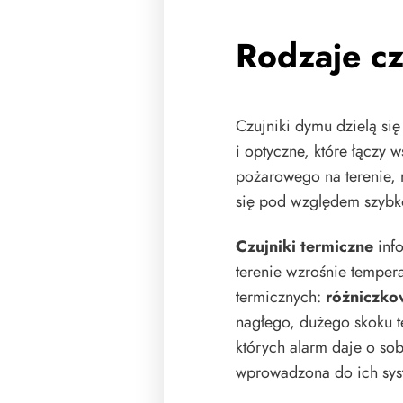
Rodzaje c
Czujniki dymu dzielą się
i optyczne, które łączy
pożarowego na terenie, 
się pod względem szybko
Czujniki termiczne
inf
terenie wzrośnie tempera
termicznych:
różniczk
nagłego, dużego skoku 
których alarm daje o so
wprowadzona do ich sys