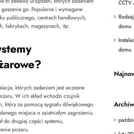
e to zestawy urządzeń, których zadaniem
CCTV 
i gaszenie go. Popularne i wymagane
Rodzaj
ku publicznego, centrach handlowych,
h, fabrykach, magazynach, itp.
domu
Instal
ystemy
domu
żarowe?
Najno
alacje, których zadaniem jest wczesne
ożaru. W ich skład wchodzi czujnik
Archi
m, który za pomocą sygnału dźwiękowego
danego miejsca o zaistniałym zagrożeniu.
paździ
ł do drugiej części systemu,
zenie pożaru.
luty 2