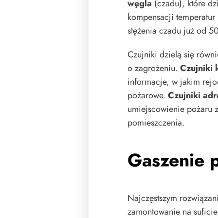
węgla
(czadu), które d
kompensacji temperatur
stężenia czadu już od 5
Czujniki dzielą się równ
o zagrożeniu.
Czujniki
informacje, w jakim rej
pożarowe.
Czujniki ad
umiejscowienie pożaru 
pomieszczenia.
Gaszenie 
Najczęstszym rozwiązan
zamontowanie na suficie