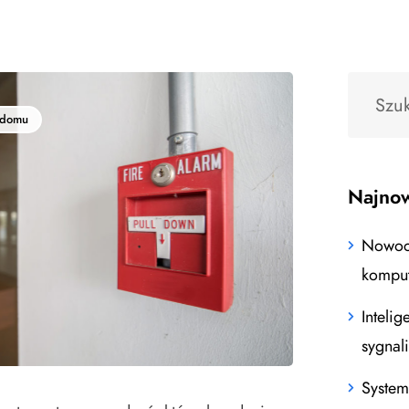
 domu
Najnow
Nowocz
kompu
Intelig
sygnal
System