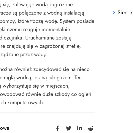
ą się, zalewając wodą zagrożone
Sieci 
acze są połączone z wodną instalacją
 pompy, które tłoczą wodę. System posiada
zięki czemu reaguje momentalnie
d czujnika. Uruchamiane zostają
óre znajdują się w zagrożonej strefie,
rządzane przez wodę.
ożna również zdecydować się na nieco
ie mgłą wodną, pianą lub gazem. Ten
ej wykorzystuje się w miejscach,
owodować równie duże szkody co ogień:
ach komputerowych.
rowe