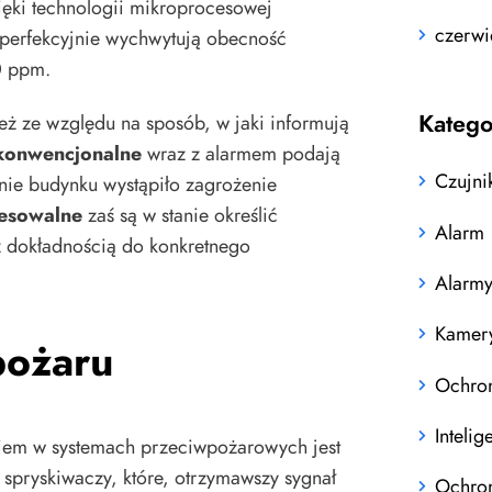
zięki technologii mikroprocesowej
czerwi
 perfekcyjnie wychwytują obecność
0 ppm.
Katego
ież ze względu na sposób, w jaki informują
 konwencjonalne
wraz z alarmem podają
Czujni
onie budynku wystąpiło zagrożenie
resowalne
zaś są w stanie określić
Alarm
z dokładnością do konkretnego
Alarm
Kamer
pożaru
Ochro
Inteli
iem w systemach przeciwpożarowych jest
 spryskiwaczy, które, otrzymawszy sygnał
Ochron