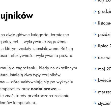
grudzi
zujników
listop
paździ
 na dwie główne kategorie: termiczne
 wspólny cel – wykrywanie zagrożenia
lipiec
na którym zostały zainstalowane. Różnią
ści i efektywności wykrywania pożaru.
czerw
ormują o zagrożeniu, kiedy na określonym
maj 2
tura. Istnieją dwa typy czujników
kwieci
owe
– które uaktywniają się po wykryciu
temperatury oraz
nadmiarowe
–
marze
bie znać, kiedy przekroczona zostanie
temów temperatura.
stycze