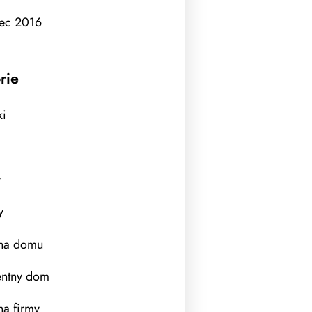
ec 2016
rie
ki
y
y
na domu
gentny dom
a firmy