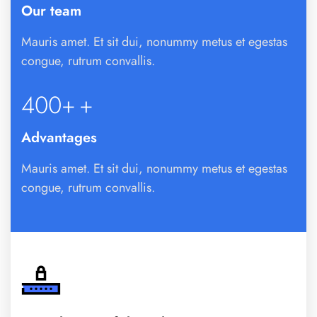
Our team
Mauris amet. Et sit dui, nonummy metus et egestas
congue, rutrum convallis.
400+
+
Advantages
Mauris amet. Et sit dui, nonummy metus et egestas
congue, rutrum convallis.