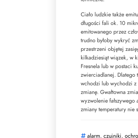
Ciało ludzkie także emi
długości fali ok. 10 mi
emitowanego przez człowi
trudno byłoby wykryć z
przestrzeni objętej zas
kilkadziesiąt wiązek, w
Fresnela lub w postaci k
zwierciadlanej. Dlatego
wchodzi lub wychodzi z w
zmianę. Gwałtowna zmi
wyzwolenie fałszywego 
zmiany temperatury nie s
alarm
,
czujniki
,
ochr