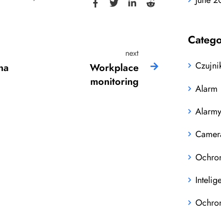
Catego
next
Czujni
na
Workplace
monitoring
Alarm
Alarm
Camer
Ochro
Inteli
Ochron