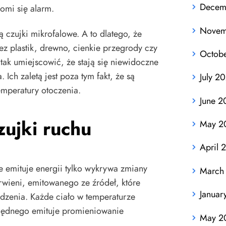
Decem
omi się alarm.
Novem
 czujki mikrofalowe. A to dlatego, że
ez plastik, drewno, cienkie przegrody czy
Octob
 tak umiejscowić, że stają się niewidoczne
. Ich zaletą jest poza tym fakt, że są
July 2
emperatury otoczenia.
June 2
ujki ruchu
May 2
April 
e emituje energii tylko wykrywa zmiany
March
wieni, emitowanego ze źródeł, które
Januar
widzenia. Każde ciało w temperaturze
lędnego emituje promieniowanie
May 2