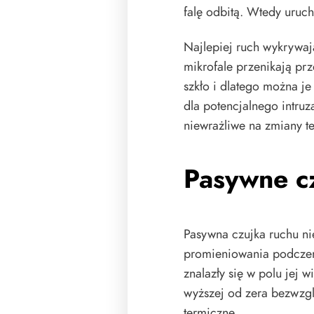
falę odbitą. Wtedy uruch
Najlepiej ruch wykrywają
mikrofale przenikają prz
szkło i dlatego można je
dla potencjalnego intruza
niewrażliwe na zmiany t
Pasywne cz
Pasywna czujka ruchu ni
promieniowania podczer
znalazły się w polu jej 
wyższej od zera bezwzg
termiczne.