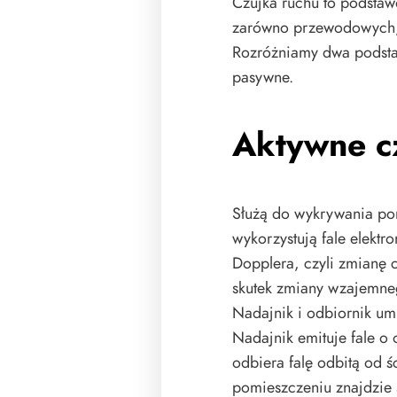
Czujka ruchu to podsta
zarówno przewodowych, 
Rozróżniamy dwa podsta
pasywne.
Aktywne cz
Służą do wykrywania por
wykorzystują fale elektr
Dopplera, czyli zmianę cz
skutek zmiany wzajemnego
Nadajnik i odbiornik um
Nadajnik emituje fale o 
odbiera falę odbitą od ści
pomieszczeniu znajdzie s