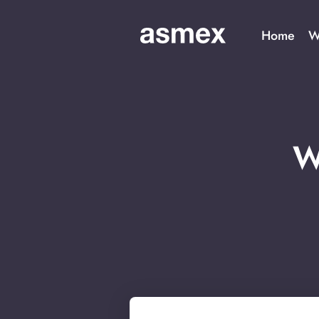
Home
W
W