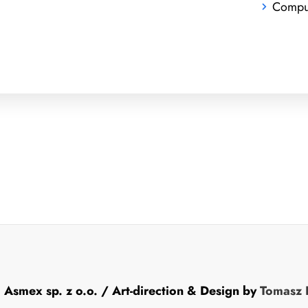
Comput
1
Asmex sp. z o.o.
/ Art-direction & Design by
Tomasz 