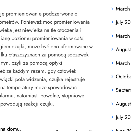
March
tuje promieniowanie podczerwone o
krometrów. Ponieważ moc promieniowania
July 2
eka jest niewielka na tle otoczenia i
March
mianę poziomu promieniowania w całej
ięgiem czujki, może być ono uformowane w
August
 kilku płaszczyznach za pomocą soczewek
urtyn, czyli za pomocą optyki
March
 też za każdym razem, gdy człowiek
Octob
iązki pola widzenia, czujka rejestruje
ana temperatury może spowodować
Septe
alarmu, natomiast powolne, stopniowe
August
powodują reakcji czujki.
July 2
ona domu
,
June 2