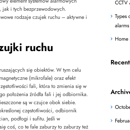
wowy element systemów alarmowych
CCTV 
jak i tych bezprzewodowych.
Types 
wowe rodzaje czujek ruchu – aktywne i
alarms
Home a
ujki ruchu
Recen
uszających się obiektów. W tym celu
omagnetyczne (mikrofale) oraz efekt
ęstotliwości fali, która to zmienia się w
Archiv
 położenia źródła fali i jej odbiornika.
ieszczone są w czujce obok siebie.
Octob
określonej częstotliwości, odbiornik
an, podłogi i sufitu. Jeśli w
Februa
ię coś, co te fale zaburzy to zaburzy też