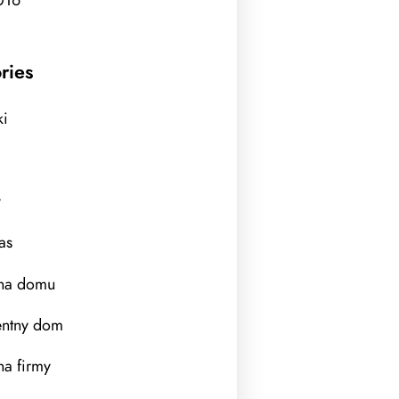
ries
ki
y
as
na domu
gentny dom
a firmy