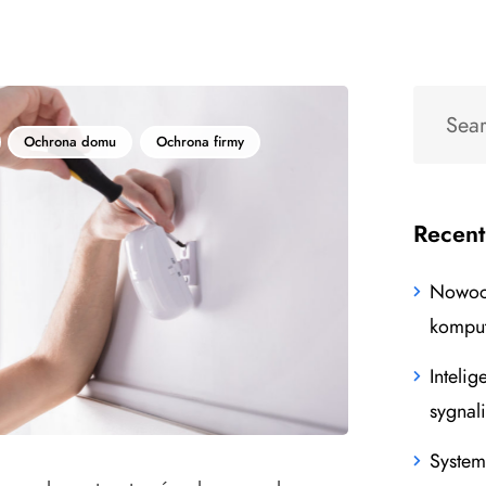
Ochrona domu
Ochrona firmy
Recent
Nowocz
kompu
Intelig
sygnal
System