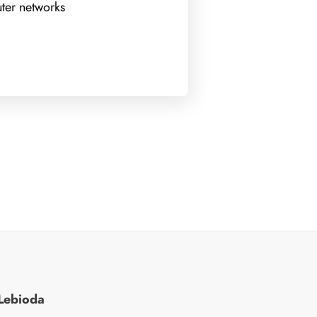
er networks
Lebioda