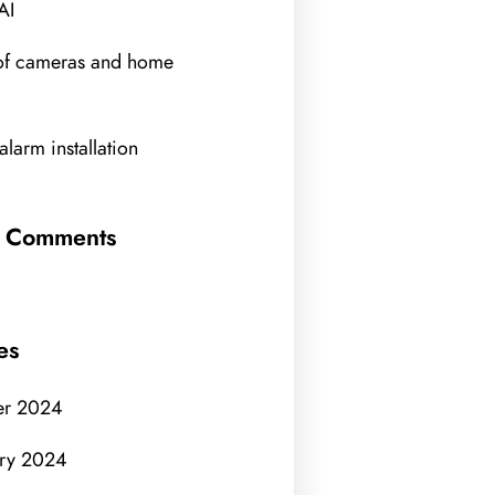
AI
of cameras and home
larm installation
t Comments
es
er 2024
ry 2024