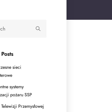
 Posts
esne sieci
terowe
entne systemy
izacji pożaru SSP
 Telewizji Przemysłowej