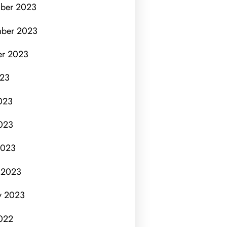
ber 2023
ber 2023
er 2023
023
023
023
2023
 2023
y 2023
022