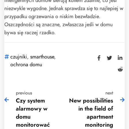
inteligentnych domów sterują kotłem zdalnie, co jest
niezwykle wygodne. Jednak sprawdza się to najlepiej w
przypadku ogrzewania o niskim bezwładzie.
Oszczędności są znaczne, zwłaszcza jeśli w domu
bywa się raczej rzadko.
czujniki
,
smarthouse
,
ochrona domu
previous
next
Czy system
New possibilities
alarmowy w
in the field of
domu
apartment
monitorować
monitoring