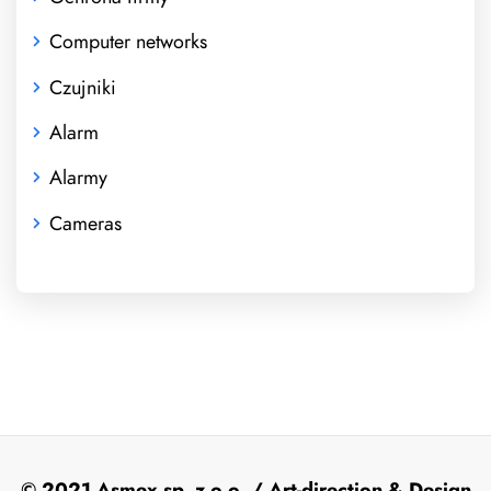
Computer networks
Czujniki
Alarm
Alarmy
Cameras
© 2021
Asmex sp. z o.o.
/ Art-direction & Design