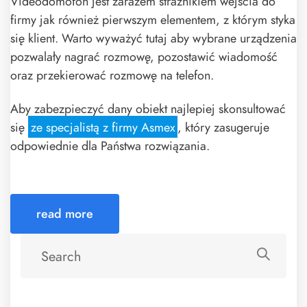
Videodomofon jest zarazem strażnikiem wejścia do
firmy jak również pierwszym elementem, z którym styka
się klient. Warto wyważyć tutaj aby wybrane urządzenia
pozwalały nagrać rozmowę, pozostawić wiadomość
oraz przekierować rozmowę na telefon.
Aby zabezpieczyć dany obiekt najlepiej skonsultować
się
ze specjalistą z firmy Asmex
, który zasugeruje
odpowiednie dla Państwa rozwiązania.
read more