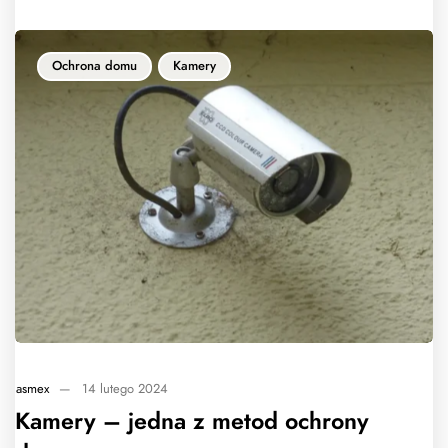
Ochrona domu
Kamery
asmex
—
14 lutego 2024
Kamery – jedna z metod ochrony