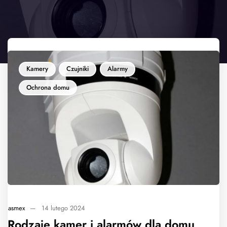
Kamery
Czujniki
Alarmy
Ochrona domu
asmex
—
14 lutego 2024
Rodzaje kamer i alarmów dla domu